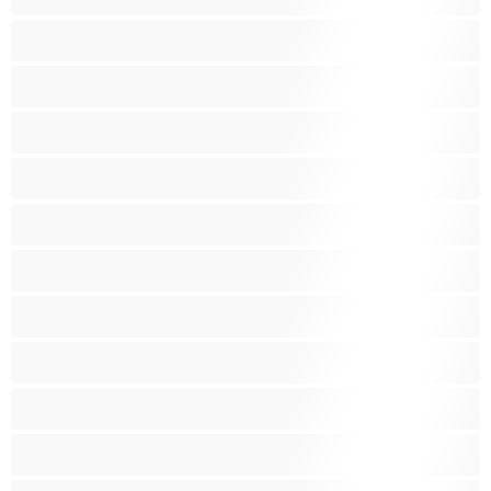
بيضاء البشرة
ثديين ضخمين
جنس جماعي
جنس شرجي
حامل
ربات المنزل
سحاق
سوداء البشرة
شقراء
صغيرات
صغيرة الثديين