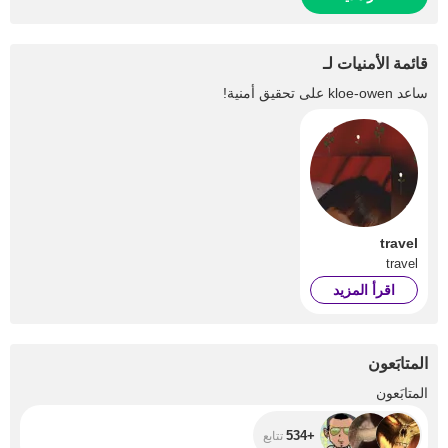
قائمة الأمنيات لـ
ساعد
kloe-owen
على تحقيق أمنية!
travel
travel
اقرأ المزيد
المتابَعون
+534
المتابَعون
+534
تتابع