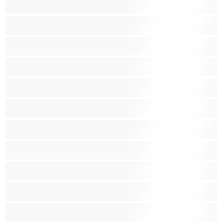
صنم
صهباء
عرب
كبيرة الثديين
كس غزير الشعر
كس محلوق
مؤخرة كبيرة
متوسطة الثديين
مدخنات
مفتولة العضلات