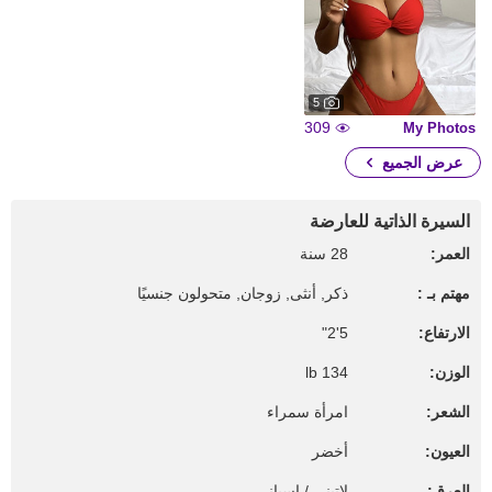
5
309
My Photos
عرض الجميع
السيرة الذاتية للعارضة
العمر:
28 سنة
مهتم بـ :
ذكر, أنثى, زوجان, متحولون جنسيًا
الارتفاع:
5'2"
الوزن:
134 lb
الشعر:
امرأة سمراء
العيون:
أخضر
العرق:
لاتيني / اسباني