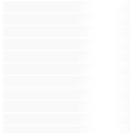
أفضل عارضات الدردشة الخاصة
اطلاق السوائل
الأدوات
الجدة
الجنس العبودي
الصبايا
اللاتينيات
المراهقين +18
امرأة جميلة ضخمة
امرأة سمراء
بنات الجامعة