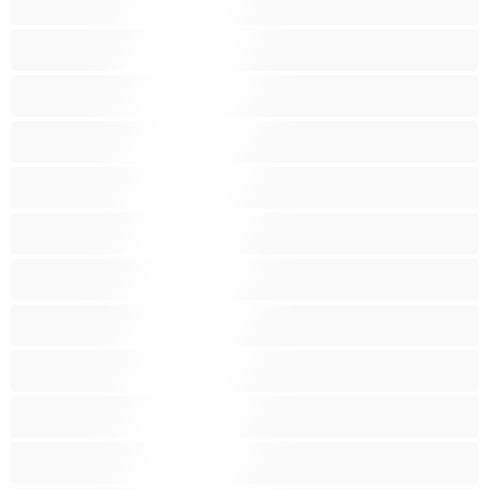
ثديين ضخمين
جنس جماعي
جنس شرجي
حامل
ربات المنزل
سحاق
سوداء البشرة
شقراء
صغيرات
صغيرة الثديين