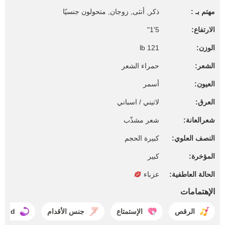
مهتم بـ :
ذكر, أنثى, زوجان, متحولون جنسيًا
الارتفاع:
5'1"
الوزن:
121 lb
الشعر:
حمراء الشعر
العيون:
أسمر
العرق:
لاتيني / اسباني
شعرالعانة:
شعر مشذّب
النصف العلوي:
كبيرة الحجم
المؤخرة:
كبير
الحالة العاطفية:
عزباء
الإهتمامات
الرقص
الإستمتاع
جنس الأقدام
ibod