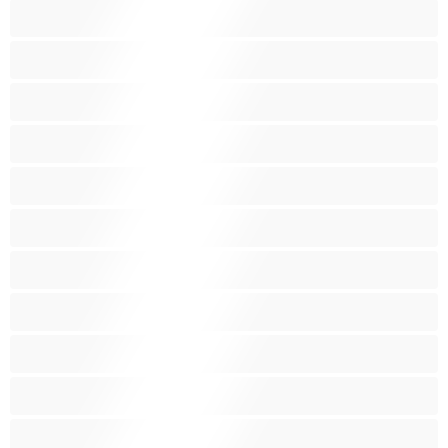
صنم
صهباء
عرب
كبيرة الثديين
كس غزير الشعر
كس محلوق
مؤخرة كبيرة
متوسطة الثديين
مدخنات
مفتولة العضلات
ممتلئات الجسم