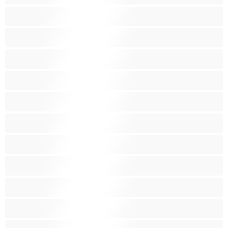
اطلاق السوائل
الأدوات
الجدة
الجنس العبودي
الصبايا
اللاتينيات
المراهقين +18
امرأة جميلة ضخمة
امرأة سمراء
بنات الجامعة
بيضاء البشرة