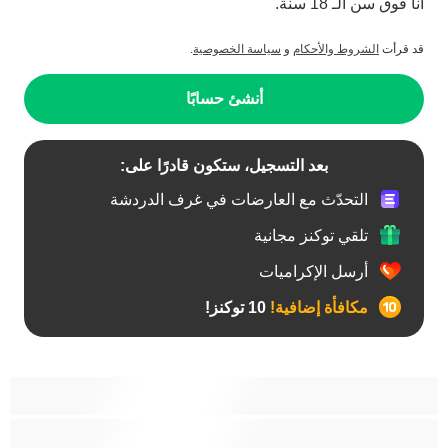
أنا فوق سن الـ 18 سنة.
قد قرأت
الشروط والأحكام
و
سياسة الخصوصية
.
أنشئ حسابًا
بعد التسجيل، ستكون قادرًا على:
التحدّث مع العارضات في غرف الدردشة
تلقي توكنز مجانية
أرسل الإكراميات
مكافأة إضافية!
10 توكنز!
آسيوي
أفضل عارضات الدردشة الخاصة