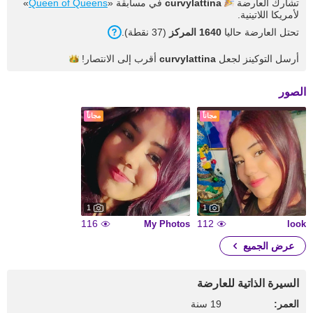
تشارك العارضة
curvylattina
في مسابقة «
Queen of Queens
»
لأمريكا اللاتينية.
تحتل العارضة حاليا
1640 المركز
(37 نقطة).
أرسل التوكينز لجعل
curvylattina
أقرب إلى
الانتصار!
الصور
مجاناً
مجاناً
1
1
116
112
My Photos
look
عرض الجميع
السيرة الذاتية للعارضة
العمر:
19 سنة