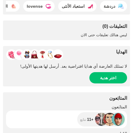
دردشة
استعباد الأنثى
lovense
الجل
التعليقات (0)
ليس هنالك تعليقات حتى الان
الهدايا
لا تمتلك العارضة أي هدايا افتراضية بعد. أرسل لها هديتها الأولى!
اختر هدية
المتابَعون
+11
المتابَعون
+11
تتابع
+151